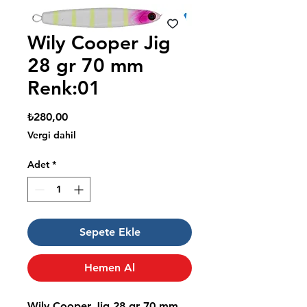
Wily Cooper Jig
28 gr 70 mm
Renk:01
Fiyat
₺280,00
Vergi dahil
Adet
*
Sepete Ekle
Hemen Al
Wily Cooper Jig 28 gr 70 mm