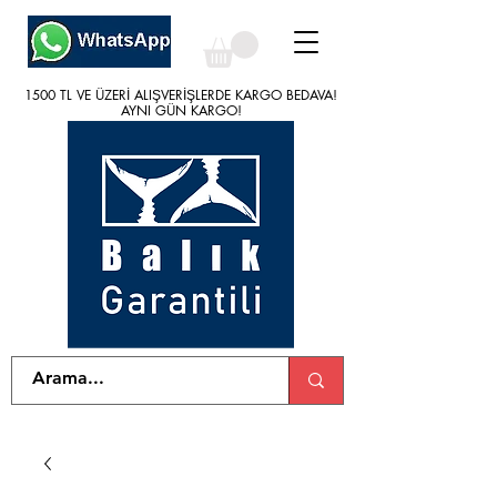
1500 TL VE ÜZERİ ALIŞVERİŞLERDE KARGO BEDAVA!
1500 TL VE ÜZERİ ALIŞVERİŞLERDE KARGO BEDAVA!
AYNI GÜN KARGO!
AYNI GÜN KARGO!