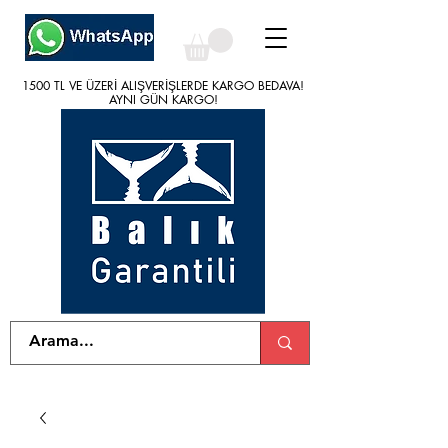
1500 TL VE ÜZERİ ALIŞVERİŞLERDE KARGO BEDAVA!
1500 TL VE ÜZERİ ALIŞVERİŞLERDE KARGO BEDAVA!
AYNI GÜN KARGO!
AYNI GÜN KARGO!