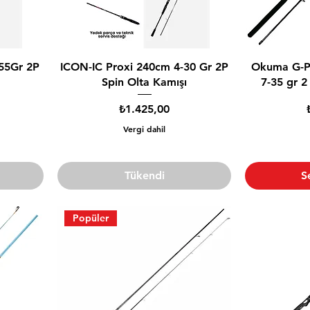
55Gr 2P
ICON-IC Proxi 240cm 4-30 Gr 2P
Okuma G-P
Spin Olta Kamışı
7-35 gr 2
Fiyat
₺1.425,00
Vergi dahil
Tükendi
S
Popüler