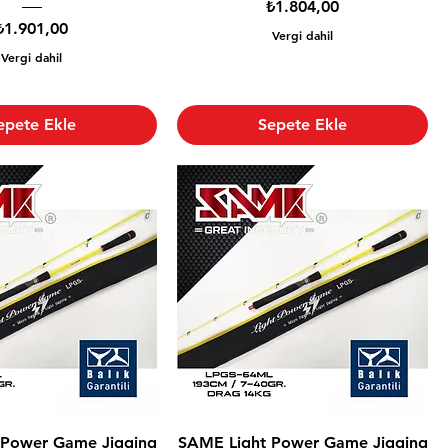
Fiyat
₺1.804,00
Fiyat
₺1.901,00
Vergi dahil
Vergi dahil
epete Ekle
Sepete Ekle
 Power Game Jigging
SAME Light Power Game Jigging