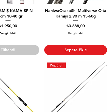
AMIŞ KAMA SPIN
NaniwaOsakaShi Multiverse Olta
cm 10-40 gr
Kamışı 2.90 m 15-60g
Fiyat
Fiyat
₺1.950,00
₺3.888,00
Vergi dahil
Vergi dahil
Tükendi
Sepete Ekle
Popüler