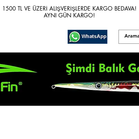
1500 TL VE ÜZERİ ALIŞVERİŞLERDE KARGO BEDAVA!
1500 TL VE ÜZERİ ALIŞVERİŞLERDE KARGO BEDAVA!
AYNI GÜN KARGO!
AYNI GÜN KARGO!