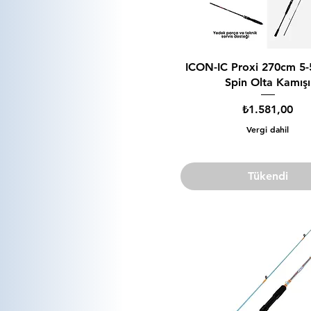
ICON-IC Proxi 270cm 5-
Spin Olta Kamışı
Fiyat
₺1.581,00
Vergi dahil
Tükendi