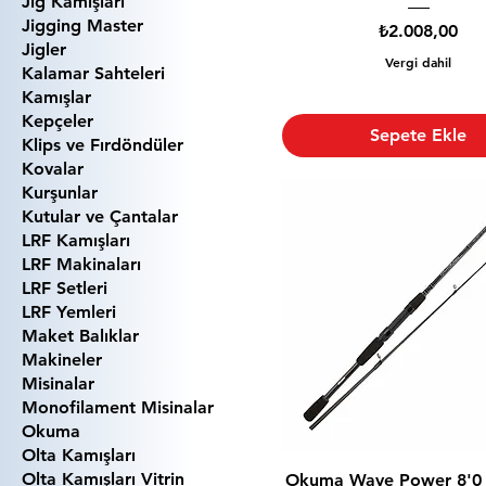
Jig Kamışları
Jigging Master
Fiyat
₺2.008,00
Jigler
Vergi dahil
Kalamar Sahteleri
Kamışlar
Kepçeler
Sepete Ekle
Klips ve Fırdöndüler
Kovalar
Kurşunlar
Kutular ve Çantalar
LRF Kamışları
LRF Makinaları
LRF Setleri
LRF Yemleri
Maket Balıklar
Makineler
Misinalar
Monofilament Misinalar
Okuma
Olta Kamışları
Olta Kamışları Vitrin
Okuma Wave Power 8'0 