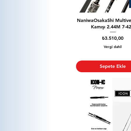
NaniwaOsakaShi Multive
Kamışı 2.44M 7-4
Fiyat
₺3.510,00
Vergi dahil
Sepete Ekle