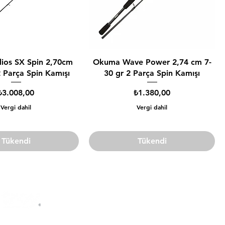
ios SX Spin 2,70cm
Okuma Wave Power 2,74 cm 7-
2 Parça Spin Kamışı
30 gr 2 Parça Spin Kamışı
Fiyat
Fiyat
₺3.008,00
₺1.380,00
Vergi dahil
Vergi dahil
Tükendi
Tükendi