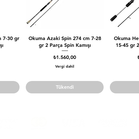
 7-30 gr
Okuma Azaki Spin 274 cm 7-28
Okuma Hel
şı
gr 2 Parça Spin Kamışı
15-45 gr 
Fiyat
₺1.560,00
Vergi dahil
Tükendi