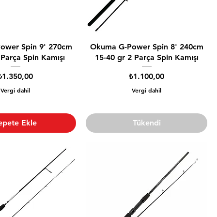
ower Spin 9' 270cm
Okuma G-Power Spin 8' 240cm
 Parça Spin Kamışı
15-40 gr 2 Parça Spin Kamışı
Fiyat
Fiyat
₺1.350,00
₺1.100,00
Vergi dahil
Vergi dahil
epete Ekle
Tükendi