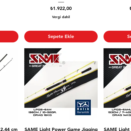
Fiyat
₺1.922,00
Vergi dahil
Sepete Ekle
S
2.44 cm
SAME Light Power Game Jigging
SAME Light