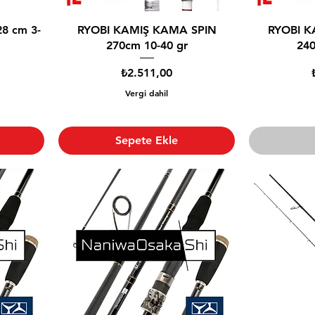
28 cm 3-
RYOBI KAMIŞ KAMA SPIN
RYOBI K
270cm 10-40 gr
240
Fiyat
₺2.511,00
Vergi dahil
Sepete Ekle