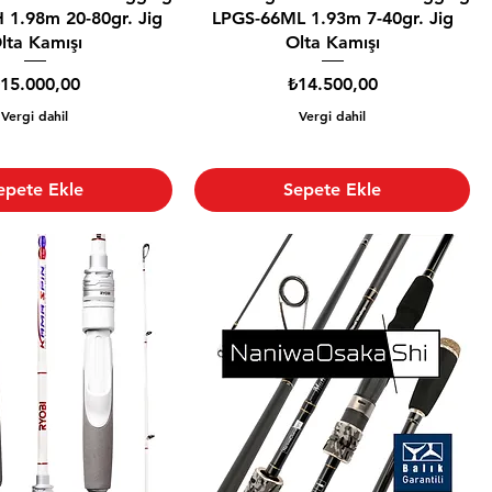
1.98m 20-80gr. Jig
LPGS-66ML 1.93m 7-40gr. Jig
lta Kamışı
Olta Kamışı
iyat
Fiyat
15.000,00
₺14.500,00
Vergi dahil
Vergi dahil
epete Ekle
Sepete Ekle