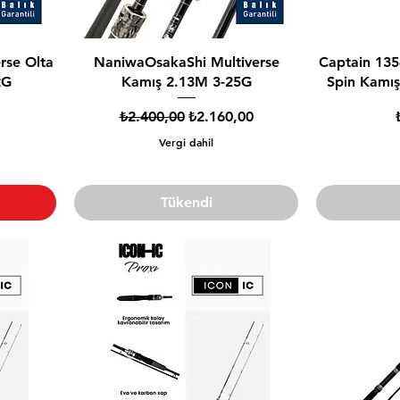
rse Olta
NaniwaOsakaShi Multiverse
Captain 135
2G
Kamış 2.13M 3-25G
Spin Kamış
Normal Fiyat
İndirimli Fiyat
₺2.400,00
₺2.160,00
Vergi dahil
Tükendi