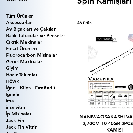
Spin Kamışları
Tüm Ürünler
Aksesuarlar
46 ürün
Av Bıçakları ve Çakılar
Balık Tutucular ve Penseler
Çıkrık Makinalar
Fırsat Ürünleri
Fluorocarbon Misinalar
Genel Makinalar
Giyim
Hazır Takımlar
Höwk
İğne - Klips - Fırdöndü
İğneler
ima
ima vitrin
İp Misinalar
NANIWAOSAKASHI V
Jack Fin
2,70CM 10-40GR 2PC
Jack Fin Vitrin
KAMISI