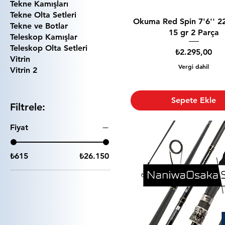
Tekne Kamışları
Tekne Olta Setleri
Okuma Red Spin 7'6'' 2
Tekne ve Botlar
15 gr 2 Parça
Teleskop Kamışlar
Teleskop Olta Setleri
Fiyat
₺2.295,00
Vitrin
Vergi dahil
Vitrin 2
Sepete Ekle
Filtrele:
Fiyat
₺615
₺26.150