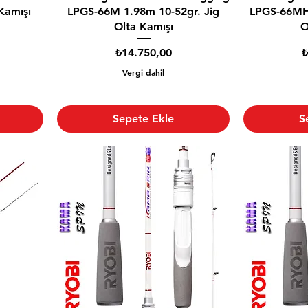
Kamışı
LPGS-66M 1.98m 10-52gr. Jig
LPGS-66MH 
Olta Kamışı
O
Fiyat
F
₺14.750,00
₺
Vergi dahil
Sepete Ekle
S