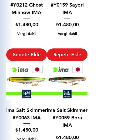
#Y0212 Ghost
#Y0159 Sayori
Minnow IMA
IMA
Fiyat
Fiyat
₺1.480,00
₺1.480,00
Vergi dahil
Vergi dahil
Sepete Ekle
Sepete Ekle
ima Salt Skimmer
ima Salt Skimmer
#Y0063 IMA
#Y0059 Bora
IMA
Fiyat
₺1.480,00
Fiyat
₺1.480,00
Vergi dahil