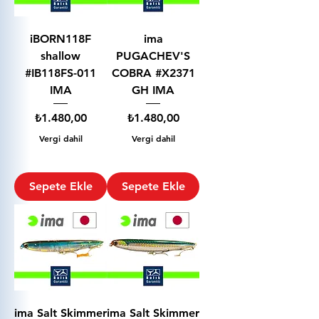
iBORN118F
ima
shallow
PUGACHEV'S
#IB118FS-011
COBRA #X2371
IMA
GH IMA
Fiyat
Fiyat
₺1.480,00
₺1.480,00
Vergi dahil
Vergi dahil
Sepete Ekle
Sepete Ekle
ima Salt Skimmer
ima Salt Skimmer