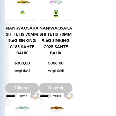
NANIWAOSAKA
NANIWAOSAKA
SHI TETIS 70MM
SHI TETIS 70MM
9.6G SINKING
9.6G SINKING
C183 SAHTE
C025 SAHTE
BALIK
BALIK
Fiyat
Fiyat
₺308,00
₺308,00
Vergi dahil
Vergi dahil
Tükendi
Tükendi