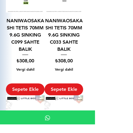
NANIWAOSAKA
NANIWAOSAKA
SHI TETIS 70MM
SHI TETIS 70MM
9.6G SINKING
9.6G SINKING
C099 SAHTE
C033 SAHTE
BALIK
BALIK
Fiyat
Fiyat
₺308,00
₺308,00
Vergi dahil
Vergi dahil
Sepete Ekle
Sepete Ekle