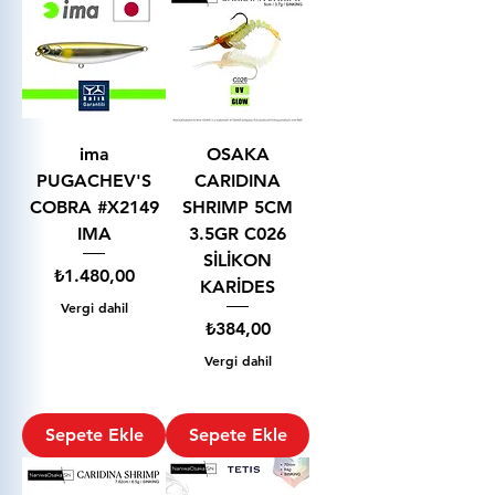
ima
OSAKA
PUGACHEV'S
CARIDINA
COBRA #X2149
SHRIMP 5CM
IMA
3.5GR C026
SİLİKON
Fiyat
₺1.480,00
KARİDES
Vergi dahil
Fiyat
₺384,00
Vergi dahil
Sepete Ekle
Sepete Ekle