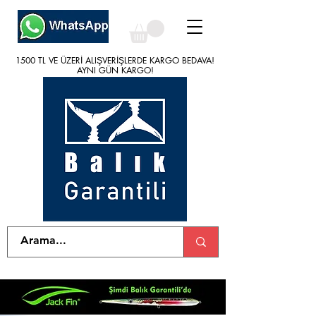
1500 TL VE ÜZERİ ALIŞVERİŞLERDE KARGO BEDAVA!
1500 TL VE ÜZERİ ALIŞVERİŞLERDE KARGO BEDAVA!
AYNI GÜN KARGO!
AYNI GÜN KARGO!