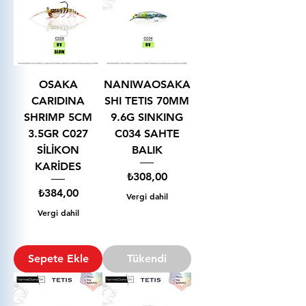
OSAKA
NANIWAOSAKA
CARIDINA
SHI TETIS 70MM
SHRIMP 5CM
9.6G SINKING
3.5GR C027
C034 SAHTE
SİLİKON
BALIK
KARİDES
Fiyat
₺308,00
Fiyat
₺384,00
Vergi dahil
Vergi dahil
Sepete Ekle
Tükendi